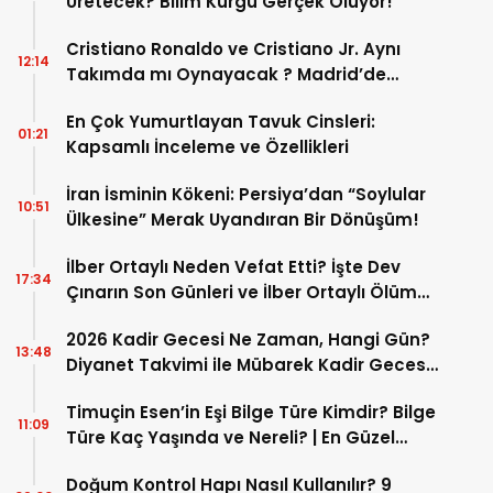
Üretecek? Bilim Kurgu Gerçek Oluyor!
Cristiano Ronaldo ve Cristiano Jr. Aynı
12:14
Takımda mı Oynayacak ? Madrid’de
Tarihi “Baba-Oğul” Dönemimi Başlıyor ?
En Çok Yumurtlayan Tavuk Cinsleri:
01:21
Kapsamlı İnceleme ve Özellikleri
İran İsminin Kökeni: Persiya’dan “Soylular
10:51
Ülkesine” Merak Uyandıran Bir Dönüşüm!
İlber Ortaylı Neden Vefat Etti? İşte Dev
17:34
Çınarın Son Günleri ve İlber Ortaylı Ölüm
Sebebi
2026 Kadir Gecesi Ne Zaman, Hangi Gün?
13:48
Diyanet Takvimi ile Mübarek Kadir Gecesi
Tarihi
Timuçin Esen’in Eşi Bilge Türe Kimdir? Bilge
11:09
Türe Kaç Yaşında ve Nereli? | En Güzel
Bilge Türe Fotoğrafları
Doğum Kontrol Hapı Nasıl Kullanılır? 9