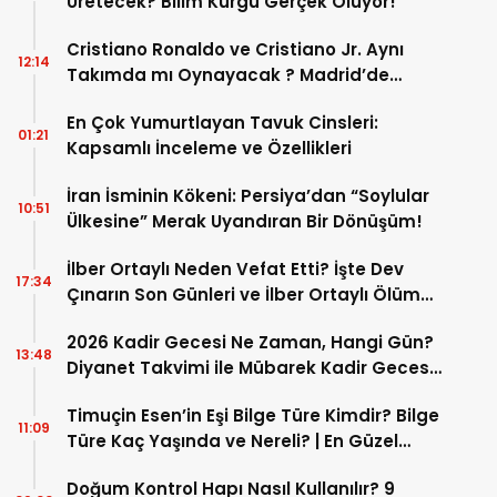
Üretecek? Bilim Kurgu Gerçek Oluyor!
Cristiano Ronaldo ve Cristiano Jr. Aynı
12:14
Takımda mı Oynayacak ? Madrid’de
Tarihi “Baba-Oğul” Dönemimi Başlıyor ?
En Çok Yumurtlayan Tavuk Cinsleri:
01:21
Kapsamlı İnceleme ve Özellikleri
İran İsminin Kökeni: Persiya’dan “Soylular
10:51
Ülkesine” Merak Uyandıran Bir Dönüşüm!
İlber Ortaylı Neden Vefat Etti? İşte Dev
17:34
Çınarın Son Günleri ve İlber Ortaylı Ölüm
Sebebi
2026 Kadir Gecesi Ne Zaman, Hangi Gün?
13:48
Diyanet Takvimi ile Mübarek Kadir Gecesi
Tarihi
Timuçin Esen’in Eşi Bilge Türe Kimdir? Bilge
11:09
Türe Kaç Yaşında ve Nereli? | En Güzel
Bilge Türe Fotoğrafları
Doğum Kontrol Hapı Nasıl Kullanılır? 9