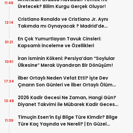
11:46
Üretecek? Bilim Kurgu Gerçek Oluyor!
Cristiano Ronaldo ve Cristiano Jr. Aynı
12:14
Takımda mı Oynayacak ? Madrid’de
Tarihi “Baba-Oğul” Dönemimi Başlıyor ?
En Çok Yumurtlayan Tavuk Cinsleri:
01:21
Kapsamlı İnceleme ve Özellikleri
İran İsminin Kökeni: Persiya’dan “Soylular
10:51
Ülkesine” Merak Uyandıran Bir Dönüşüm!
İlber Ortaylı Neden Vefat Etti? İşte Dev
17:34
Çınarın Son Günleri ve İlber Ortaylı Ölüm
Sebebi
2026 Kadir Gecesi Ne Zaman, Hangi Gün?
13:48
Diyanet Takvimi ile Mübarek Kadir Gecesi
Tarihi
Timuçin Esen’in Eşi Bilge Türe Kimdir? Bilge
11:09
Türe Kaç Yaşında ve Nereli? | En Güzel
Bilge Türe Fotoğrafları