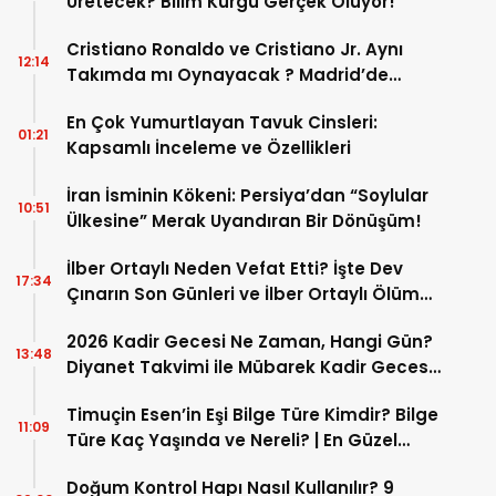
Üretecek? Bilim Kurgu Gerçek Oluyor!
Cristiano Ronaldo ve Cristiano Jr. Aynı
12:14
Takımda mı Oynayacak ? Madrid’de
Tarihi “Baba-Oğul” Dönemimi Başlıyor ?
En Çok Yumurtlayan Tavuk Cinsleri:
01:21
Kapsamlı İnceleme ve Özellikleri
İran İsminin Kökeni: Persiya’dan “Soylular
10:51
Ülkesine” Merak Uyandıran Bir Dönüşüm!
İlber Ortaylı Neden Vefat Etti? İşte Dev
17:34
Çınarın Son Günleri ve İlber Ortaylı Ölüm
Sebebi
2026 Kadir Gecesi Ne Zaman, Hangi Gün?
13:48
Diyanet Takvimi ile Mübarek Kadir Gecesi
Tarihi
Timuçin Esen’in Eşi Bilge Türe Kimdir? Bilge
11:09
Türe Kaç Yaşında ve Nereli? | En Güzel
Bilge Türe Fotoğrafları
Doğum Kontrol Hapı Nasıl Kullanılır? 9