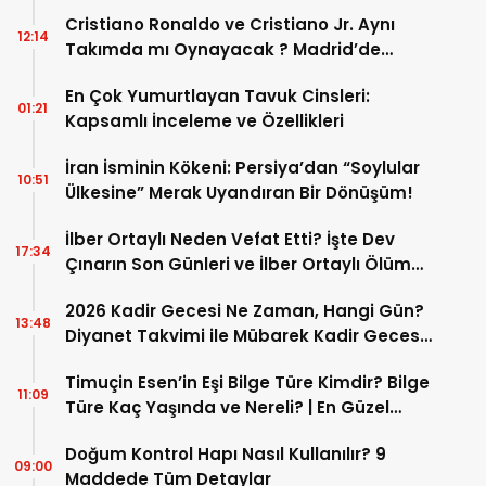
Cristiano Ronaldo ve Cristiano Jr. Aynı
12:14
Takımda mı Oynayacak ? Madrid’de
Tarihi “Baba-Oğul” Dönemimi Başlıyor ?
En Çok Yumurtlayan Tavuk Cinsleri:
01:21
Kapsamlı İnceleme ve Özellikleri
İran İsminin Kökeni: Persiya’dan “Soylular
10:51
Ülkesine” Merak Uyandıran Bir Dönüşüm!
İlber Ortaylı Neden Vefat Etti? İşte Dev
17:34
Çınarın Son Günleri ve İlber Ortaylı Ölüm
Sebebi
2026 Kadir Gecesi Ne Zaman, Hangi Gün?
13:48
Diyanet Takvimi ile Mübarek Kadir Gecesi
Tarihi
Timuçin Esen’in Eşi Bilge Türe Kimdir? Bilge
11:09
Türe Kaç Yaşında ve Nereli? | En Güzel
Bilge Türe Fotoğrafları
Doğum Kontrol Hapı Nasıl Kullanılır? 9
09:00
Maddede Tüm Detaylar