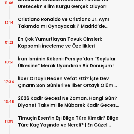
11:46
Üretecek? Bilim Kurgu Gerçek Oluyor!
Cristiano Ronaldo ve Cristiano Jr. Aynı
12:14
Takımda mı Oynayacak ? Madrid’de
Tarihi “Baba-Oğul” Dönemimi Başlıyor ?
En Çok Yumurtlayan Tavuk Cinsleri:
01:21
Kapsamlı İnceleme ve Özellikleri
İran İsminin Kökeni: Persiya’dan “Soylular
10:51
Ülkesine” Merak Uyandıran Bir Dönüşüm!
İlber Ortaylı Neden Vefat Etti? İşte Dev
17:34
Çınarın Son Günleri ve İlber Ortaylı Ölüm
Sebebi
2026 Kadir Gecesi Ne Zaman, Hangi Gün?
13:48
Diyanet Takvimi ile Mübarek Kadir Gecesi
Tarihi
Timuçin Esen’in Eşi Bilge Türe Kimdir? Bilge
11:09
Türe Kaç Yaşında ve Nereli? | En Güzel
Bilge Türe Fotoğrafları