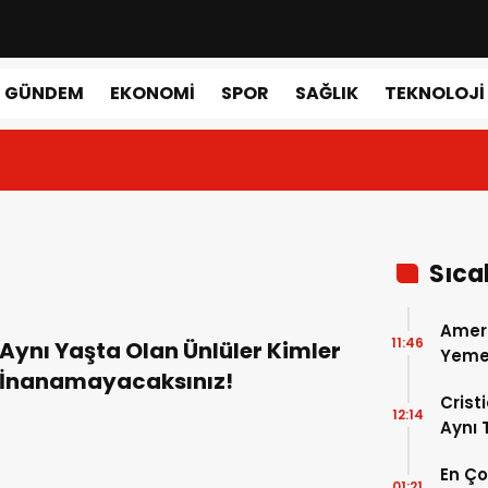
GÜNDEM
EKONOMI
SPOR
SAĞLIK
TEKNOLOJI
Sıca
Amer
11:46
Aynı Yaşta Olan Ünlüler Kimler
Yemek
İnanamayacaksınız!
Gerçe
Crist
12:14
Aynı
Madri
En Ç
Dönem
01:21