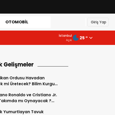
OTOMOBIL
Giriş Yap
İstanbul
25 °
Açık
k Gelişmeler
ikan Ordusu Havadan
 mi Üretecek? Bilim Kurgu
k Oluyor!
iano Ronaldo ve Cristiano Jr.
 Takımda mı Oynayacak ?
d’de Tarihi “Baba-Oğul”
ok Yumurtlayan Tavuk
imi Başlıyor ?