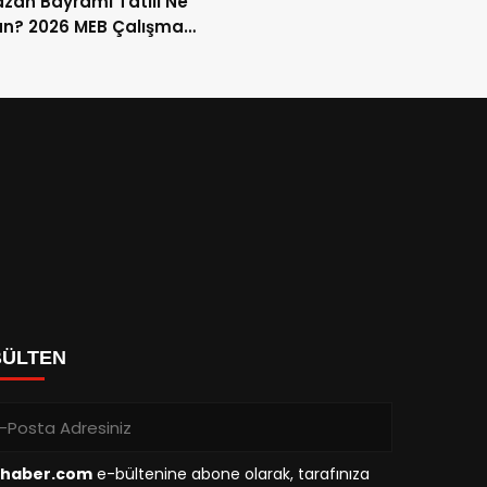
an Bayramı Tatili Ne
n? 2026 MEB Çalışma
mi ve 9 Günlük Tatil
ları
BÜLTEN
haber.com
e-bültenine abone olarak, tarafınıza