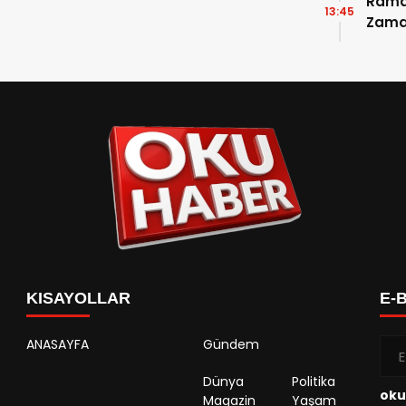
Ramaz
13:45
Zama
Takvi
Detay
KISAYOLLAR
E-
ANASAYFA
Gündem
Dünya
Politika
oku
Magazin
Yaşam