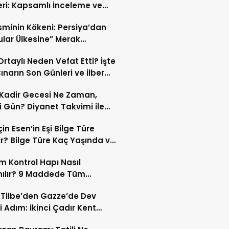
eri: Kapsamlı İnceleme ve
kleri
İsminin Kökeni: Persiya’dan
ular Ülkesine” Merak
ıran Bir Dönüşüm!
 Ortaylı Neden Vefat Etti? İşte
ınarın Son Günleri ve İlber
lı Ölüm Sebebi
Kadir Gecesi Ne Zaman,
 Gün? Diyanet Takvimi ile
ek Kadir Gecesi Tarihi
in Esen’in Eşi Bilge Türe
r? Bilge Türe Kaç Yaşında ve
i? | En Güzel Bilge Türe
 Kontrol Hapı Nasıl
rafları
nılır? 9 Maddede Tüm
lar
z Tilbe’den Gazze’de Dev
i Adım: İkinci Çadır Kent
du!