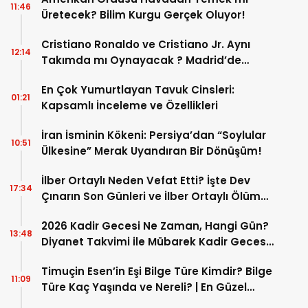
11:46
Üretecek? Bilim Kurgu Gerçek Oluyor!
Cristiano Ronaldo ve Cristiano Jr. Aynı
12:14
Takımda mı Oynayacak ? Madrid’de
Tarihi “Baba-Oğul” Dönemimi Başlıyor ?
En Çok Yumurtlayan Tavuk Cinsleri:
01:21
Kapsamlı İnceleme ve Özellikleri
İran İsminin Kökeni: Persiya’dan “Soylular
10:51
Ülkesine” Merak Uyandıran Bir Dönüşüm!
İlber Ortaylı Neden Vefat Etti? İşte Dev
17:34
Çınarın Son Günleri ve İlber Ortaylı Ölüm
Sebebi
2026 Kadir Gecesi Ne Zaman, Hangi Gün?
13:48
Diyanet Takvimi ile Mübarek Kadir Gecesi
Tarihi
Timuçin Esen’in Eşi Bilge Türe Kimdir? Bilge
11:09
Türe Kaç Yaşında ve Nereli? | En Güzel
Bilge Türe Fotoğrafları