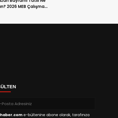
an Bayramı Tatili Ne
n? 2026 MEB Çalışma
mi ve 9 Günlük Tatil
ları
BÜLTEN
haber.com
e-bültenine abone olarak, tarafınıza