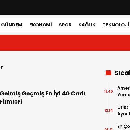
GÜNDEM
EKONOMI
SPOR
SAĞLIK
TEKNOLOJI
r
Sıca
Amer
11:46
Gelmiş Geçmiş En İyi 40 Cadı
Yemek
Filmleri
Gerçe
Crist
12:14
Aynı
Madri
En Ç
Dönem
01:21