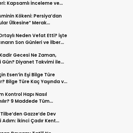
eri: Kapsamlı İnceleme ve
kleri
İsminin Kökeni: Persiya’dan
ular Ülkesine” Merak
ıran Bir Dönüşüm!
 Ortaylı Neden Vefat Etti? İşte
ınarın Son Günleri ve İlber
lı Ölüm Sebebi
Kadir Gecesi Ne Zaman,
 Gün? Diyanet Takvimi ile
ek Kadir Gecesi Tarihi
in Esen’in Eşi Bilge Türe
r? Bilge Türe Kaç Yaşında ve
i? | En Güzel Bilge Türe
 Kontrol Hapı Nasıl
rafları
nılır? 9 Maddede Tüm
lar
z Tilbe’den Gazze’de Dev
i Adım: İkinci Çadır Kent
du!