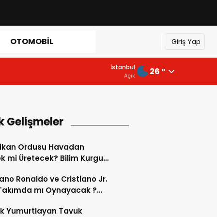
OTOMOBIL
Giriş Yap
İstanbul
26 °
Açık
k Gelişmeler
ikan Ordusu Havadan
 mi Üretecek? Bilim Kurgu
k Oluyor!
iano Ronaldo ve Cristiano Jr.
 Takımda mı Oynayacak ?
d’de Tarihi “Baba-Oğul”
ok Yumurtlayan Tavuk
imi Başlıyor ?