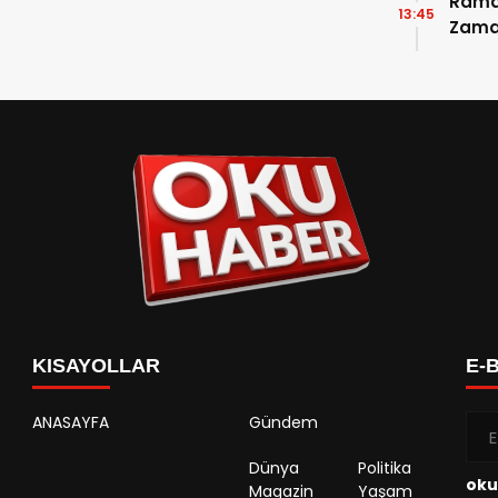
Ramaz
13:45
Zama
Takvi
Detay
KISAYOLLAR
E-
ANASAYFA
Gündem
Dünya
Politika
oku
Magazin
Yaşam