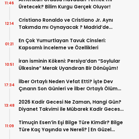
11:46
Üretecek? Bilim Kurgu Gerçek Oluyor!
Cristiano Ronaldo ve Cristiano Jr. Aynı
12:14
Takımda mı Oynayacak ? Madrid’de
Tarihi “Baba-Oğul” Dönemimi Başlıyor ?
En Çok Yumurtlayan Tavuk Cinsleri:
01:21
Kapsamlı İnceleme ve Özellikleri
İran İsminin Kökeni: Persiya’dan “Soylular
10:51
Ülkesine” Merak Uyandıran Bir Dönüşüm!
İlber Ortaylı Neden Vefat Etti? İşte Dev
17:34
Çınarın Son Günleri ve İlber Ortaylı Ölüm
Sebebi
2026 Kadir Gecesi Ne Zaman, Hangi Gün?
13:48
Diyanet Takvimi ile Mübarek Kadir Gecesi
Tarihi
Timuçin Esen’in Eşi Bilge Türe Kimdir? Bilge
11:09
Türe Kaç Yaşında ve Nereli? | En Güzel
Bilge Türe Fotoğrafları