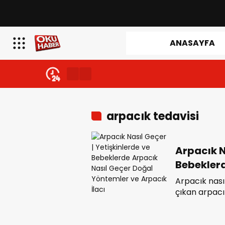
ANASAYFA
arpacık tedavisi
Arpacık N
Bebeklerd
Yöntemler
Arpacık nası
çıkan arpacı
merak edili
bebeklerde a