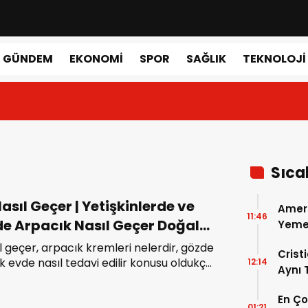
GÜNDEM
EKONOMI
SPOR
SAĞLIK
TEKNOLOJI
Sıca
asıl Geçer | Yetişkinlerde ve
Amer
11:46
e Arpacık Nasıl Geçer Doğal
Yemek
Gerçe
 ve Arpacık İlacı
l geçer, arpacık kremleri nelerdir, gözde
Crist
k evde nasıl tedavi edilir konusu oldukça
12:14
Aynı
yor… Çünkü hem yetişkinlerde hem de
Madri
rpacık çıkması oldukça sık rastlanan
En Ç
Dönem
01:21