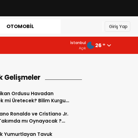
OTOMOBIL
Giriş Yap
İstanbul
26 °
Açık
k Gelişmeler
ikan Ordusu Havadan
 mi Üretecek? Bilim Kurgu
k Oluyor!
iano Ronaldo ve Cristiano Jr.
 Takımda mı Oynayacak ?
d’de Tarihi “Baba-Oğul”
ok Yumurtlayan Tavuk
imi Başlıyor ?