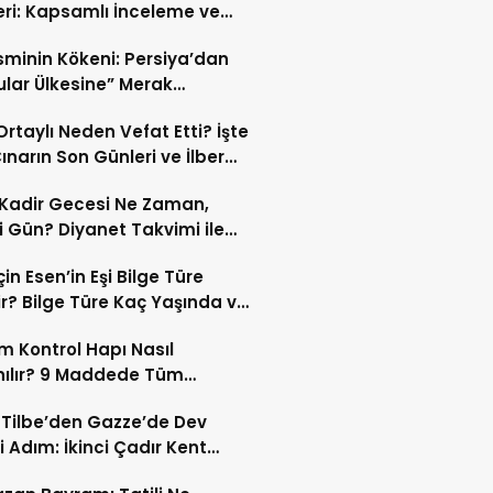
eri: Kapsamlı İnceleme ve
kleri
İsminin Kökeni: Persiya’dan
ular Ülkesine” Merak
ıran Bir Dönüşüm!
 Ortaylı Neden Vefat Etti? İşte
ınarın Son Günleri ve İlber
lı Ölüm Sebebi
Kadir Gecesi Ne Zaman,
 Gün? Diyanet Takvimi ile
ek Kadir Gecesi Tarihi
in Esen’in Eşi Bilge Türe
r? Bilge Türe Kaç Yaşında ve
i? | En Güzel Bilge Türe
 Kontrol Hapı Nasıl
rafları
nılır? 9 Maddede Tüm
lar
z Tilbe’den Gazze’de Dev
i Adım: İkinci Çadır Kent
du!