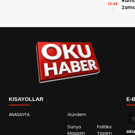
Ramaz
13:45
Zama
Takvi
Detay
KISAYOLLAR
E-
ANASAYFA
Gündem
Dünya
Politika
oku
Magazin
Yaşam