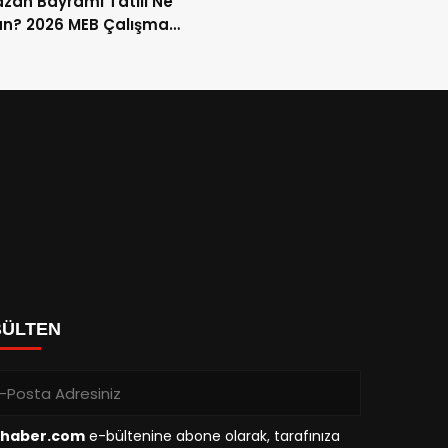
an Bayramı Tatili Ne
n? 2026 MEB Çalışma
mi ve 9 Günlük Tatil
ları
BÜLTEN
haber.com
e-bültenine abone olarak, tarafınıza