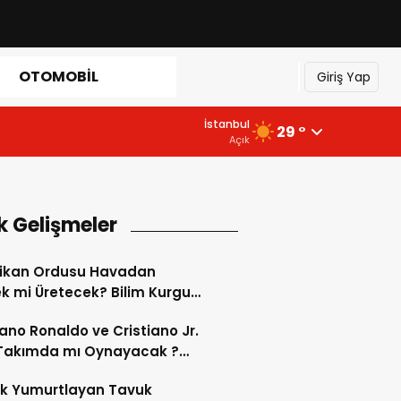
OTOMOBIL
Giriş Yap
İstanbul
29 °
Açık
k Gelişmeler
ikan Ordusu Havadan
 mi Üretecek? Bilim Kurgu
k Oluyor!
iano Ronaldo ve Cristiano Jr.
 Takımda mı Oynayacak ?
d’de Tarihi “Baba-Oğul”
ok Yumurtlayan Tavuk
imi Başlıyor ?