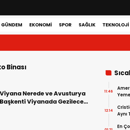
GÜNDEM
EKONOMI
SPOR
SAĞLIK
TEKNOLOJI
o Binası
Sıca
Amer
11:46
Viyana Nerede ve Avusturya
Yemek
Başkenti Viyanada Gezilecek
Gerçe
Crist
Yerler!
12:14
Aynı
Madri
En Ç
Dönem
01:21