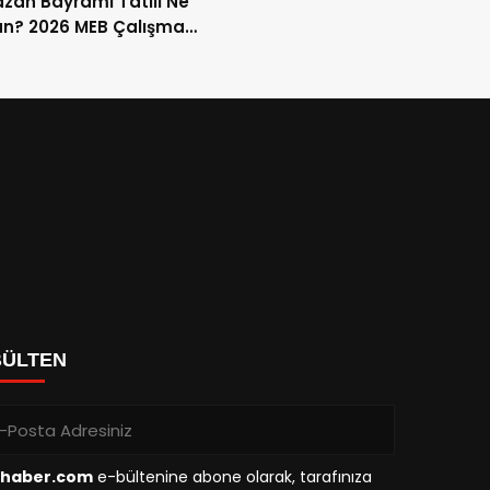
an Bayramı Tatili Ne
n? 2026 MEB Çalışma
mi ve 9 Günlük Tatil
ları
BÜLTEN
haber.com
e-bültenine abone olarak, tarafınıza