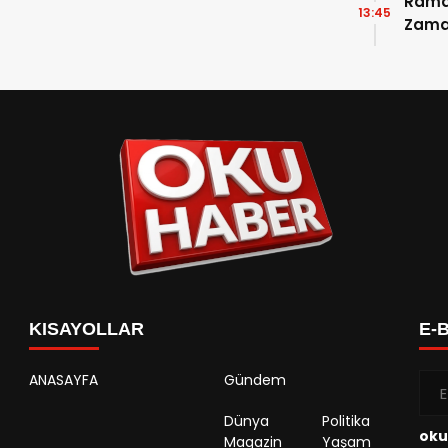
Ramaz
13:45
Zama
Takvi
Detay
KISAYOLLAR
E-
ANASAYFA
Gündem
Dünya
Politika
oku
Magazin
Yaşam