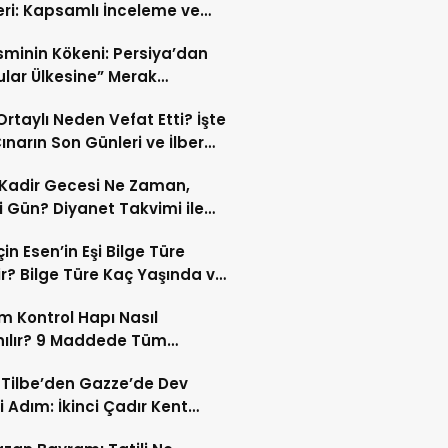
eri: Kapsamlı İnceleme ve
kleri
İsminin Kökeni: Persiya’dan
ular Ülkesine” Merak
ıran Bir Dönüşüm!
 Ortaylı Neden Vefat Etti? İşte
ınarın Son Günleri ve İlber
lı Ölüm Sebebi
Kadir Gecesi Ne Zaman,
 Gün? Diyanet Takvimi ile
ek Kadir Gecesi Tarihi
in Esen’in Eşi Bilge Türe
r? Bilge Türe Kaç Yaşında ve
i? | En Güzel Bilge Türe
 Kontrol Hapı Nasıl
rafları
nılır? 9 Maddede Tüm
lar
z Tilbe’den Gazze’de Dev
i Adım: İkinci Çadır Kent
du!