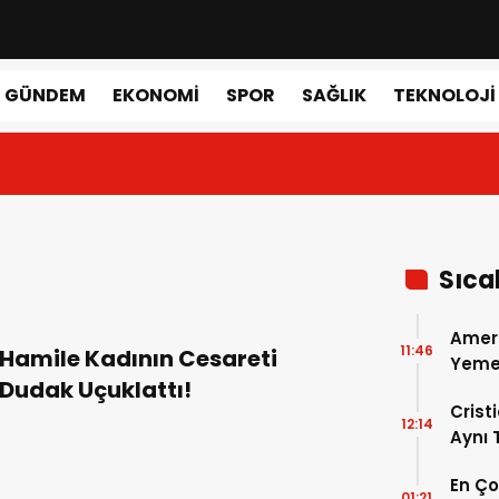
GÜNDEM
EKONOMI
SPOR
SAĞLIK
TEKNOLOJI
Sıca
Amer
11:46
Hamile Kadının Cesareti
Yemek
Dudak Uçuklattı!
Gerçe
Crist
12:14
Aynı
Madri
En Ç
Dönem
01:21