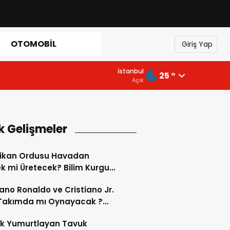
OTOMOBIL
Giriş Yap
İstanbul
25 °
Açık
k Gelişmeler
ikan Ordusu Havadan
 mi Üretecek? Bilim Kurgu
k Oluyor!
iano Ronaldo ve Cristiano Jr.
 Takımda mı Oynayacak ?
d’de Tarihi “Baba-Oğul”
ok Yumurtlayan Tavuk
imi Başlıyor ?