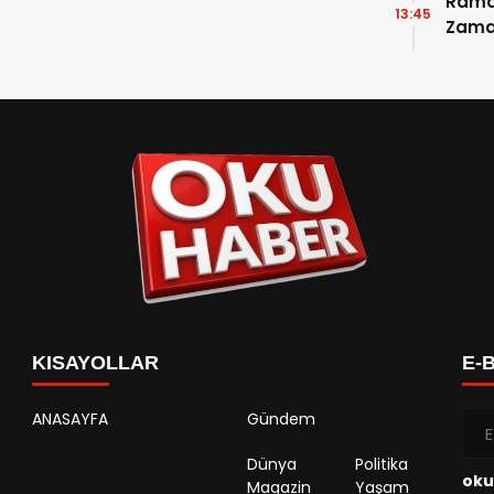
Ramaz
13:45
Zama
Takvi
Detay
KISAYOLLAR
E-
ANASAYFA
Gündem
Dünya
Politika
oku
Magazin
Yaşam