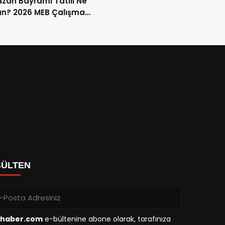
an Bayramı Tatili Ne
n? 2026 MEB Çalışma
mi ve 9 Günlük Tatil
ları
BÜLTEN
haber.com
e-bültenine abone olarak, tarafınıza