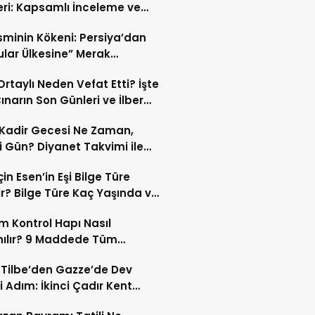
eri: Kapsamlı İnceleme ve
kleri
İsminin Kökeni: Persiya’dan
ular Ülkesine” Merak
ıran Bir Dönüşüm!
 Ortaylı Neden Vefat Etti? İşte
ınarın Son Günleri ve İlber
lı Ölüm Sebebi
Kadir Gecesi Ne Zaman,
 Gün? Diyanet Takvimi ile
ek Kadir Gecesi Tarihi
in Esen’in Eşi Bilge Türe
r? Bilge Türe Kaç Yaşında ve
i? | En Güzel Bilge Türe
 Kontrol Hapı Nasıl
rafları
nılır? 9 Maddede Tüm
lar
z Tilbe’den Gazze’de Dev
i Adım: İkinci Çadır Kent
du!