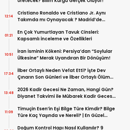
Üretecek? Bilim Kurgu Gerçek Oluyor!
Cristiano Ronaldo ve Cristiano Jr. Aynı
12:14
Takımda mı Oynayacak ? Madrid’de
Tarihi “Baba-Oğul” Dönemimi Başlıyor ?
En Çok Yumurtlayan Tavuk Cinsleri:
01:21
Kapsamlı İnceleme ve Özellikleri
İran İsminin Kökeni: Persiya’dan “Soylular
10:51
Ülkesine” Merak Uyandıran Bir Dönüşüm!
İlber Ortaylı Neden Vefat Etti? İşte Dev
17:34
Çınarın Son Günleri ve İlber Ortaylı Ölüm
Sebebi
2026 Kadir Gecesi Ne Zaman, Hangi Gün?
13:48
Diyanet Takvimi ile Mübarek Kadir Gecesi
Tarihi
Timuçin Esen’in Eşi Bilge Türe Kimdir? Bilge
11:09
Türe Kaç Yaşında ve Nereli? | En Güzel
Bilge Türe Fotoğrafları
Doğum Kontrol Hapı Nasıl Kullanılır? 9