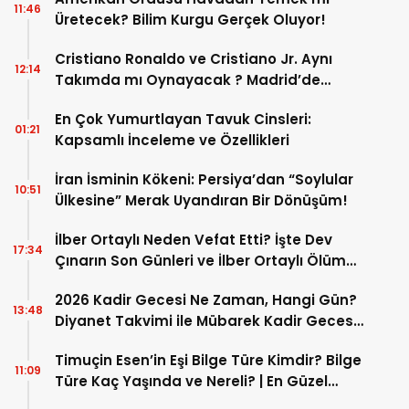
11:46
Üretecek? Bilim Kurgu Gerçek Oluyor!
Cristiano Ronaldo ve Cristiano Jr. Aynı
12:14
Takımda mı Oynayacak ? Madrid’de
Tarihi “Baba-Oğul” Dönemimi Başlıyor ?
En Çok Yumurtlayan Tavuk Cinsleri:
01:21
Kapsamlı İnceleme ve Özellikleri
İran İsminin Kökeni: Persiya’dan “Soylular
10:51
Ülkesine” Merak Uyandıran Bir Dönüşüm!
İlber Ortaylı Neden Vefat Etti? İşte Dev
17:34
Çınarın Son Günleri ve İlber Ortaylı Ölüm
Sebebi
2026 Kadir Gecesi Ne Zaman, Hangi Gün?
13:48
Diyanet Takvimi ile Mübarek Kadir Gecesi
Tarihi
Timuçin Esen’in Eşi Bilge Türe Kimdir? Bilge
11:09
Türe Kaç Yaşında ve Nereli? | En Güzel
Bilge Türe Fotoğrafları