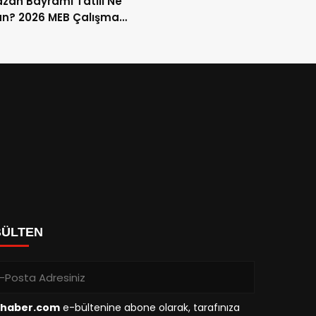
an Bayramı Tatili Ne
n? 2026 MEB Çalışma
mi ve 9 Günlük Tatil
ları
BÜLTEN
haber.com
e-bültenine abone olarak, tarafınıza