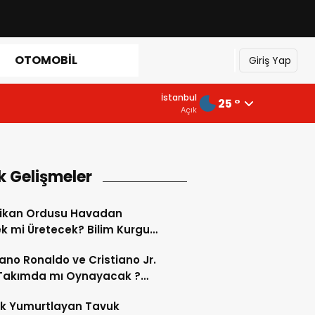
OTOMOBIL
Giriş Yap
İstanbul
25 °
Açık
k Gelişmeler
ikan Ordusu Havadan
 mi Üretecek? Bilim Kurgu
k Oluyor!
iano Ronaldo ve Cristiano Jr.
 Takımda mı Oynayacak ?
d’de Tarihi “Baba-Oğul”
ok Yumurtlayan Tavuk
imi Başlıyor ?