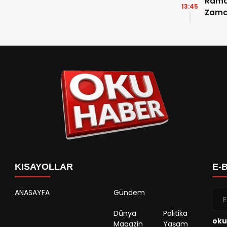
Ramaz
13:45
Zama
Takvi
Detay
KISAYOLLAR
E-
ANASAYFA
Gündem
Dünya
Politika
oku
Magazin
Yaşam