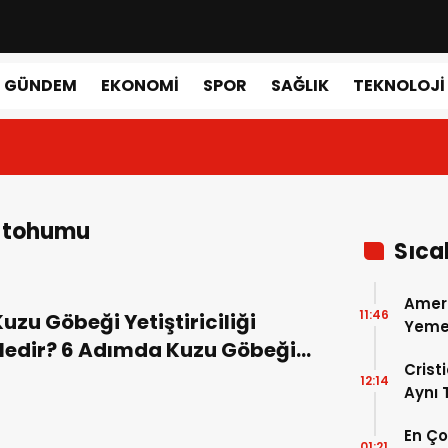
GÜNDEM
EKONOMI
SPOR
SAĞLIK
TEKNOLOJI
ı tohumu
Sıca
Amer
11:46
uzu Göbeği Yetiştiriciliği
Yemek
Nedir? 6 Adımda Kuzu Göbeği
Gerçe
Crist
antarı Nasıl Yetiştirilir?
12:14
Aynı
Madri
En Ç
Dönem
01:21