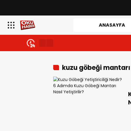
ANASAYFA
kuzu göbeği mantar
K
M