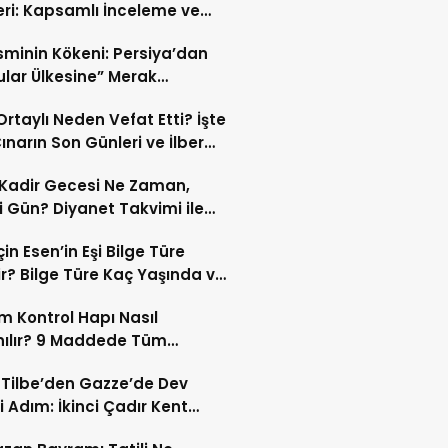
eri: Kapsamlı İnceleme ve
kleri
İsminin Kökeni: Persiya’dan
ular Ülkesine” Merak
ıran Bir Dönüşüm!
 Ortaylı Neden Vefat Etti? İşte
ınarın Son Günleri ve İlber
lı Ölüm Sebebi
Kadir Gecesi Ne Zaman,
 Gün? Diyanet Takvimi ile
ek Kadir Gecesi Tarihi
in Esen’in Eşi Bilge Türe
r? Bilge Türe Kaç Yaşında ve
i? | En Güzel Bilge Türe
 Kontrol Hapı Nasıl
rafları
nılır? 9 Maddede Tüm
lar
z Tilbe’den Gazze’de Dev
i Adım: İkinci Çadır Kent
du!