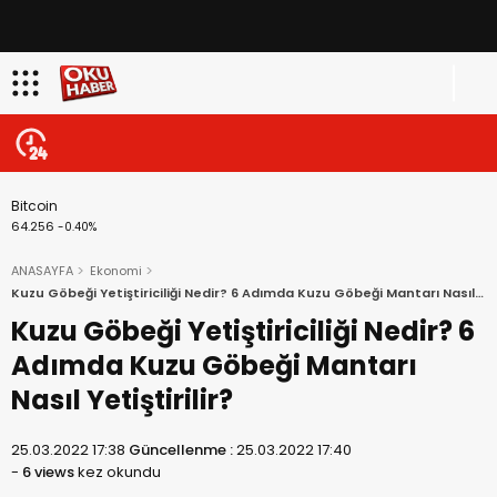
E
Bitcoin
1
64.256
-0.40%
ANASAYFA
Ekonomi
Kuzu Göbeği Yetiştiriciliği Nedir? 6 Adımda Kuzu Göbeği Mantarı Nasıl
Yetiştirilir?
Kuzu Göbeği Yetiştiriciliği Nedir? 6
Adımda Kuzu Göbeği Mantarı
Nasıl Yetiştirilir?
25.03.2022 17:38
Güncellenme :
25.03.2022 17:40
-
6 views
kez okundu