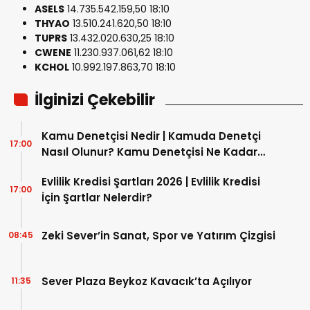
ASELS
14.735.542.159,50
18:10
THYAO
13.510.241.620,50
18:10
TUPRS
13.432.020.630,25
18:10
CWENE
11.230.937.061,62
18:10
KCHOL
10.992.197.863,70
18:10
İlginizi Çekebilir
Kamu Denetçisi Nedir | Kamuda Denetçi
17:00
Nasıl Olunur? Kamu Denetçisi Ne Kadar
Maaş Alır?
Evlilik Kredisi Şartları 2026 | Evlilik Kredisi
17:00
İçin Şartlar Nelerdir?
Zeki Sever’in Sanat, Spor ve Yatırım Çizgisi
08:45
Sever Plaza Beykoz Kavacık’ta Açılıyor
11:35