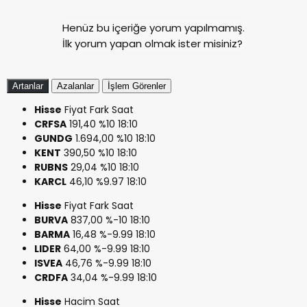
Henüz bu içeriğe yorum yapılmamış.
İlk yorum yapan olmak ister misiniz?
Artanlar
Azalanlar
İşlem Görenler
Hisse
Fiyat
Fark
Saat
CRFSA
191,40
%10
18:10
GUNDG
1.694,00
%10
18:10
KENT
390,50
%10
18:10
RUBNS
29,04
%10
18:10
KARCL
46,10
%9.97
18:10
Hisse
Fiyat
Fark
Saat
BURVA
837,00
%-10
18:10
BARMA
16,48
%-9.99
18:10
LIDER
64,00
%-9.99
18:10
ISVEA
46,76
%-9.99
18:10
CRDFA
34,04
%-9.99
18:10
Hisse
Hacim
Saat