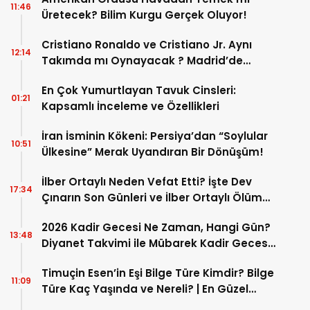
11:46
Üretecek? Bilim Kurgu Gerçek Oluyor!
Cristiano Ronaldo ve Cristiano Jr. Aynı
12:14
Takımda mı Oynayacak ? Madrid’de
Tarihi “Baba-Oğul” Dönemimi Başlıyor ?
En Çok Yumurtlayan Tavuk Cinsleri:
01:21
Kapsamlı İnceleme ve Özellikleri
İran İsminin Kökeni: Persiya’dan “Soylular
10:51
Ülkesine” Merak Uyandıran Bir Dönüşüm!
İlber Ortaylı Neden Vefat Etti? İşte Dev
17:34
Çınarın Son Günleri ve İlber Ortaylı Ölüm
Sebebi
2026 Kadir Gecesi Ne Zaman, Hangi Gün?
13:48
Diyanet Takvimi ile Mübarek Kadir Gecesi
Tarihi
Timuçin Esen’in Eşi Bilge Türe Kimdir? Bilge
11:09
Türe Kaç Yaşında ve Nereli? | En Güzel
Bilge Türe Fotoğrafları