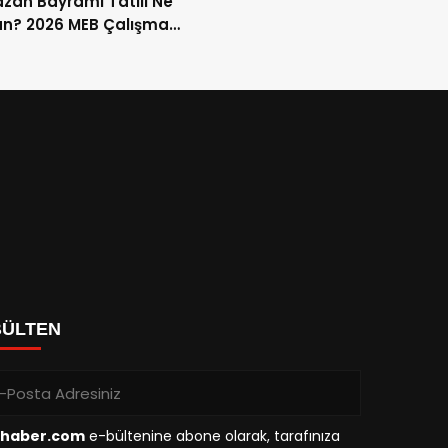
an Bayramı Tatili Ne
n? 2026 MEB Çalışma
mi ve 9 Günlük Tatil
ları
BÜLTEN
haber.com
e-bültenine abone olarak, tarafınıza