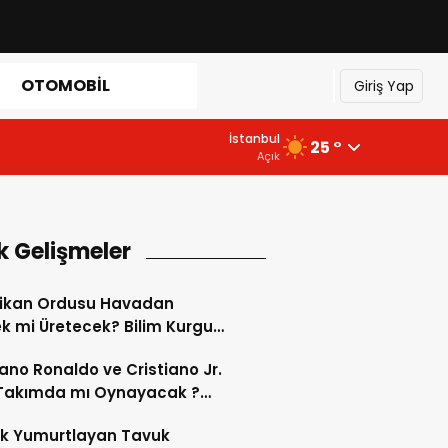
OTOMOBIL
Giriş Yap
İstanbul
25 °
Açık
k Gelişmeler
ikan Ordusu Havadan
 mi Üretecek? Bilim Kurgu
k Oluyor!
iano Ronaldo ve Cristiano Jr.
 Takımda mı Oynayacak ?
d’de Tarihi “Baba-Oğul”
ok Yumurtlayan Tavuk
imi Başlıyor ?