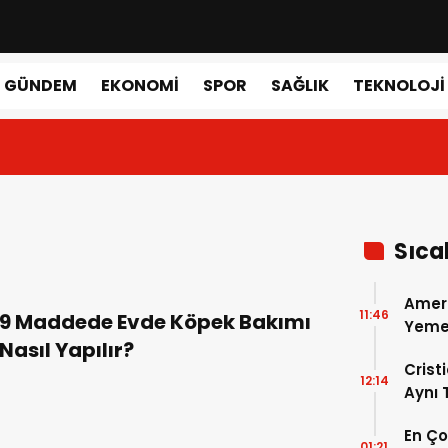
GÜNDEM
EKONOMI
SPOR
SAĞLIK
TEKNOLOJI
Sıca
Amer
11:46
9 Maddede Evde Köpek Bakımı
Yemek
Nasıl Yapılır?
Gerçe
Crist
12:14
Aynı
Madri
En Ç
Dönem
01:21