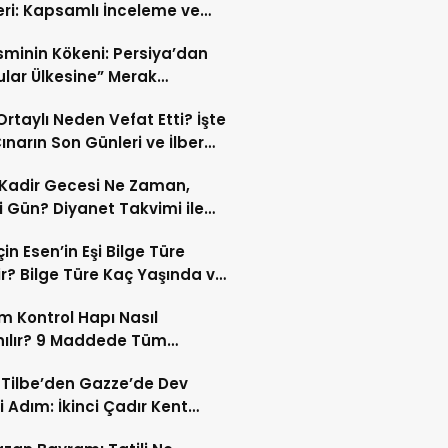
eri: Kapsamlı İnceleme ve
kleri
İsminin Kökeni: Persiya’dan
ular Ülkesine” Merak
ıran Bir Dönüşüm!
 Ortaylı Neden Vefat Etti? İşte
ınarın Son Günleri ve İlber
lı Ölüm Sebebi
Kadir Gecesi Ne Zaman,
 Gün? Diyanet Takvimi ile
ek Kadir Gecesi Tarihi
in Esen’in Eşi Bilge Türe
r? Bilge Türe Kaç Yaşında ve
i? | En Güzel Bilge Türe
 Kontrol Hapı Nasıl
rafları
nılır? 9 Maddede Tüm
lar
z Tilbe’den Gazze’de Dev
i Adım: İkinci Çadır Kent
du!