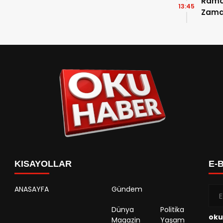
Ramaz
13:45
Zama
Takvi
Detay
KISAYOLLAR
E-
ANASAYFA
Gündem
Dünya
Politika
oku
Magazin
Yaşam