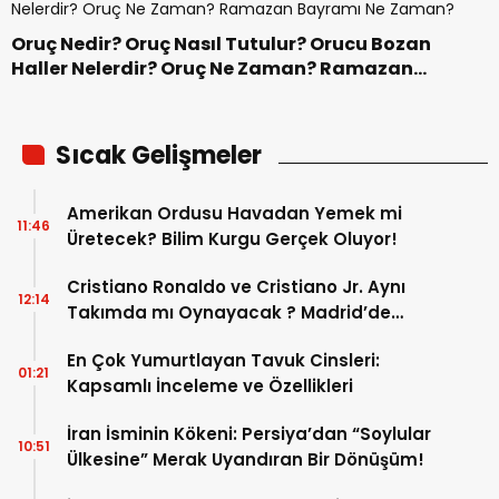
Oruç Nedir? Oruç Nasıl Tutulur? Orucu Bozan
Haller Nelerdir? Oruç Ne Zaman? Ramazan
Bayramı Ne Zaman?
Sıcak Gelişmeler
Amerikan Ordusu Havadan Yemek mi
11:46
Üretecek? Bilim Kurgu Gerçek Oluyor!
Cristiano Ronaldo ve Cristiano Jr. Aynı
12:14
Takımda mı Oynayacak ? Madrid’de
Tarihi “Baba-Oğul” Dönemimi Başlıyor ?
En Çok Yumurtlayan Tavuk Cinsleri:
01:21
Kapsamlı İnceleme ve Özellikleri
İran İsminin Kökeni: Persiya’dan “Soylular
10:51
Ülkesine” Merak Uyandıran Bir Dönüşüm!