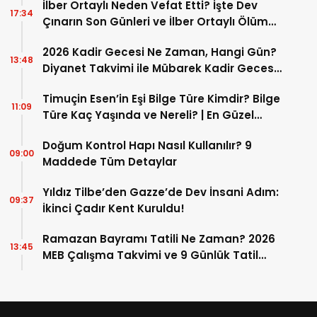
İlber Ortaylı Neden Vefat Etti? İşte Dev
17:34
Çınarın Son Günleri ve İlber Ortaylı Ölüm
Sebebi
2026 Kadir Gecesi Ne Zaman, Hangi Gün?
13:48
Diyanet Takvimi ile Mübarek Kadir Gecesi
Tarihi
Timuçin Esen’in Eşi Bilge Türe Kimdir? Bilge
11:09
Türe Kaç Yaşında ve Nereli? | En Güzel
Bilge Türe Fotoğrafları
Doğum Kontrol Hapı Nasıl Kullanılır? 9
09:00
Maddede Tüm Detaylar
Yıldız Tilbe’den Gazze’de Dev İnsani Adım:
09:37
İkinci Çadır Kent Kuruldu!
Ramazan Bayramı Tatili Ne Zaman? 2026
13:45
MEB Çalışma Takvimi ve 9 Günlük Tatil
Detayları