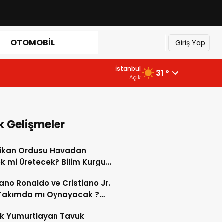
OTOMOBIL
Giriş Yap
İstanbul
31 °
Açık
k Gelişmeler
ikan Ordusu Havadan
 mi Üretecek? Bilim Kurgu
k Oluyor!
iano Ronaldo ve Cristiano Jr.
 Takımda mı Oynayacak ?
d’de Tarihi “Baba-Oğul”
ok Yumurtlayan Tavuk
imi Başlıyor ?