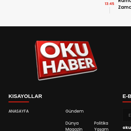
Ramaz
13:45
Zama
Takvi
Detay
KISAYOLLAR
E-
ANASAYFA
Gündem
Dünya
Politika
oku
Magazin
Yaşam