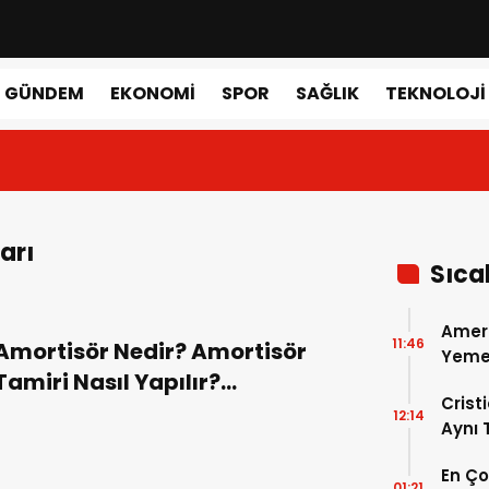
GÜNDEM
EKONOMI
SPOR
SAĞLIK
TEKNOLOJI
arı
Sıca
Amer
11:46
Amortisör Nedir? Amortisör
Yemek
Tamiri Nasıl Yapılır?
Gerçe
Crist
Amortisörler Nasıl Değiştirilir?
12:14
Aynı
Madri
En Ç
Dönem
01:21