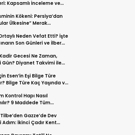
eri: Kapsamlı İnceleme ve
kleri
İsminin Kökeni: Persiya’dan
ular Ülkesine” Merak
ıran Bir Dönüşüm!
 Ortaylı Neden Vefat Etti? İşte
ınarın Son Günleri ve İlber
lı Ölüm Sebebi
Kadir Gecesi Ne Zaman,
 Gün? Diyanet Takvimi ile
ek Kadir Gecesi Tarihi
in Esen’in Eşi Bilge Türe
r? Bilge Türe Kaç Yaşında ve
i? | En Güzel Bilge Türe
 Kontrol Hapı Nasıl
rafları
nılır? 9 Maddede Tüm
lar
z Tilbe’den Gazze’de Dev
i Adım: İkinci Çadır Kent
du!