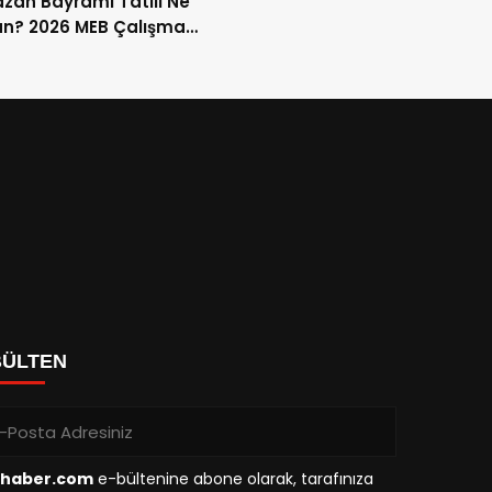
an Bayramı Tatili Ne
n? 2026 MEB Çalışma
mi ve 9 Günlük Tatil
ları
BÜLTEN
haber.com
e-bültenine abone olarak, tarafınıza