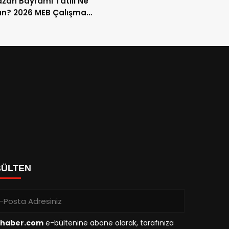
an Bayramı Tatili Ne
n? 2026 MEB Çalışma
mi ve 9 Günlük Tatil
ları
BÜLTEN
haber.com
e-bültenine abone olarak, tarafınıza