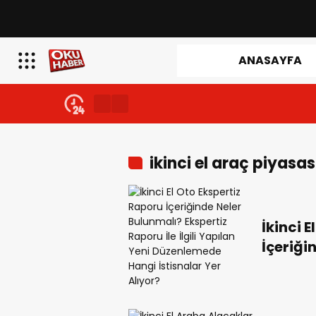
ANASAYFA
ikinci el araç piyasas
İkinci 
İçeriği
Raporu İ
Düzenle
Alıyor?