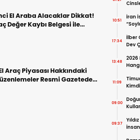
Cinsl
Özelli
inci El Araba Alacaklar Dikkat!
İran 
10:51
aç Değer Kaybı Belgesi ile
“Soyl
Uyand
nci El Piyasası Düşüşe Geçebilir
İlber
17:34
Dev Ç
Ortay
2026 
13:48
Hangi
 El Araç Piyasası Hakkındaki
Mübar
Düzenlemeler Resmi Gazetede
Timuç
11:09
Kimdi
andı İkinci El Otomobilde
Nerel
lar Düşecek mi?
Doğum
Fotoğ
09:00
Kulla
Detay
Yıldı
09:37
İnsan
Kurul