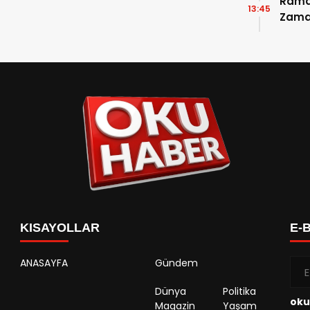
Ramaz
13:45
Zama
Takvi
Detay
KISAYOLLAR
E-
ANASAYFA
Gündem
Dünya
Politika
oku
Magazin
Yaşam