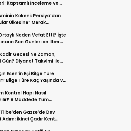
eri: Kapsamlı İnceleme ve
kleri
İsminin Kökeni: Persiya’dan
ular Ülkesine” Merak
ıran Bir Dönüşüm!
 Ortaylı Neden Vefat Etti? İşte
ınarın Son Günleri ve İlber
lı Ölüm Sebebi
Kadir Gecesi Ne Zaman,
 Gün? Diyanet Takvimi ile
ek Kadir Gecesi Tarihi
in Esen’in Eşi Bilge Türe
r? Bilge Türe Kaç Yaşında ve
i? | En Güzel Bilge Türe
 Kontrol Hapı Nasıl
rafları
nılır? 9 Maddede Tüm
lar
z Tilbe’den Gazze’de Dev
i Adım: İkinci Çadır Kent
du!