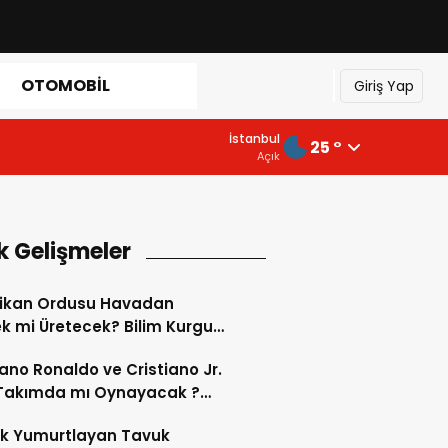
OTOMOBIL
Giriş Yap
İstanbul
25 °
Açık
k Gelişmeler
ikan Ordusu Havadan
 mi Üretecek? Bilim Kurgu
k Oluyor!
iano Ronaldo ve Cristiano Jr.
 Takımda mı Oynayacak ?
d’de Tarihi “Baba-Oğul”
ok Yumurtlayan Tavuk
imi Başlıyor ?