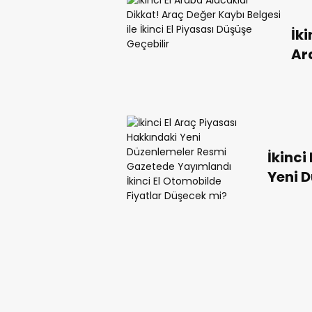
İk
Ar
İki
İkinci
Yeni 
Yayıml
Fiyat