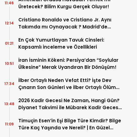
11:46
Üretecek? Bilim Kurgu Gerçek Oluyor!
Cristiano Ronaldo ve Cristiano Jr. Aynı
12:14
Takımda mı Oynayacak ? Madrid’de
Tarihi “Baba-Oğul” Dönemimi Başlıyor ?
En Çok Yumurtlayan Tavuk Cinsleri:
01:21
Kapsamlı İnceleme ve Özellikleri
İran İsminin Kökeni: Persiya’dan “Soylular
10:51
Ülkesine” Merak Uyandıran Bir Dönüşüm!
İlber Ortaylı Neden Vefat Etti? İşte Dev
17:34
Çınarın Son Günleri ve İlber Ortaylı Ölüm
Sebebi
2026 Kadir Gecesi Ne Zaman, Hangi Gün?
13:48
Diyanet Takvimi ile Mübarek Kadir Gecesi
Tarihi
Timuçin Esen’in Eşi Bilge Türe Kimdir? Bilge
11:09
Türe Kaç Yaşında ve Nereli? | En Güzel
Bilge Türe Fotoğrafları