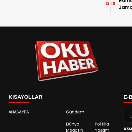
Ramaz
13:45
Zama
Takvi
Detay
KISAYOLLAR
E-
ANASAYFA
Gündem
Dünya
Politika
oku
Magazin
Yaşam