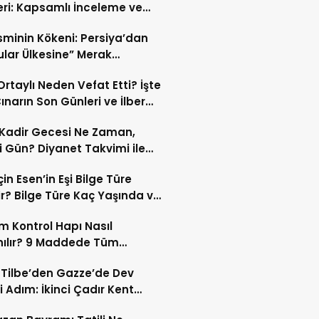
eri: Kapsamlı İnceleme ve
kleri
İsminin Kökeni: Persiya’dan
ular Ülkesine” Merak
ıran Bir Dönüşüm!
 Ortaylı Neden Vefat Etti? İşte
ınarın Son Günleri ve İlber
lı Ölüm Sebebi
Kadir Gecesi Ne Zaman,
 Gün? Diyanet Takvimi ile
ek Kadir Gecesi Tarihi
in Esen’in Eşi Bilge Türe
r? Bilge Türe Kaç Yaşında ve
i? | En Güzel Bilge Türe
 Kontrol Hapı Nasıl
rafları
nılır? 9 Maddede Tüm
lar
z Tilbe’den Gazze’de Dev
i Adım: İkinci Çadır Kent
du!