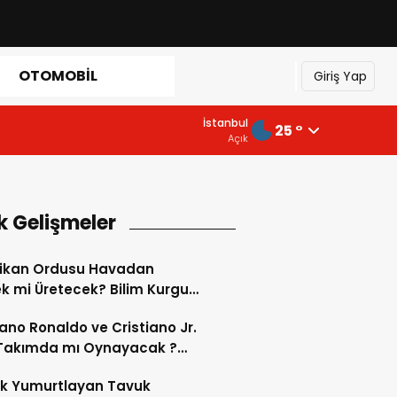
OTOMOBIL
Giriş Yap
İstanbul
25 °
Açık
k Gelişmeler
ikan Ordusu Havadan
 mi Üretecek? Bilim Kurgu
k Oluyor!
iano Ronaldo ve Cristiano Jr.
 Takımda mı Oynayacak ?
d’de Tarihi “Baba-Oğul”
ok Yumurtlayan Tavuk
imi Başlıyor ?