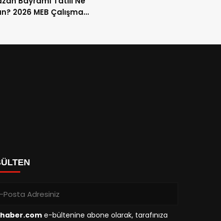
an Bayramı Tatili Ne
n? 2026 MEB Çalışma
mi ve 9 Günlük Tatil
ları
BÜLTEN
haber.com
e-bültenine abone olarak, tarafınıza