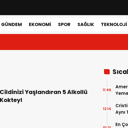
GÜNDEM
EKONOMI
SPOR
SAĞLIK
TEKNOLOJI
Sıca
Amer
11:46
Cildinizi Yaşlandıran 5 Alkollü
Yemek
Kokteyl
Gerçe
Crist
12:14
Aynı
Madri
En Ç
Dönem
01:21