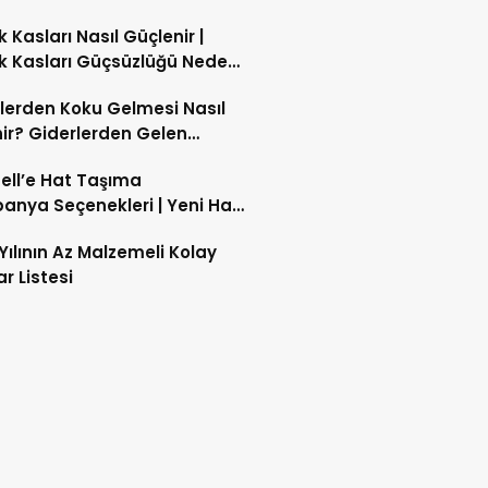
likte Yeni Dönem
 Kasları Nasıl Güçlenir |
 Kasları Güçsüzlüğü Neden
 Bacak Kaslarını Evde
lerden Koku Gelmesi Nasıl
ndirebilir miyim?
ir? Giderlerden Gelen
yu Giderme
ell’e Hat Taşıma
nya Seçenekleri | Yeni Hat
cell Kampanyaları
Yılının Az Malzemeli Kolay
ar Listesi