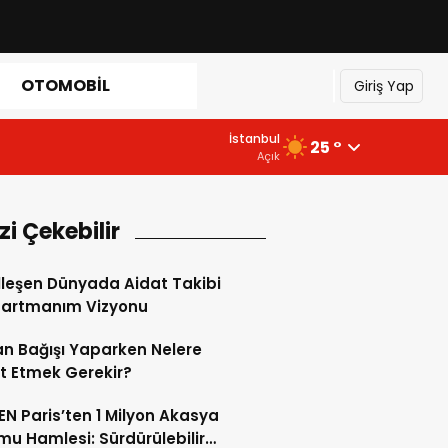
OTOMOBIL
Giriş Yap
İstanbul
25 °
Açık
izi Çekebilir
alleşen Dünyada Aidat Takibi
partmanım Vizyonu
n Bağışı Yaparken Nelere
t Etmek Gerekir?
N Paris’ten 1 Milyon Akasya
u Hamlesi: Sürdürülebilir