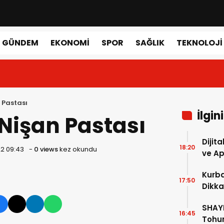
GÜNDEM
EKONOMI
SPOR
SAĞLIK
TEKNOLOJI
 Pastası
İlgin
 Nişan Pastası
Dijit
18:20
22 09:43
-
0 views
kez okundu
ve A
Kurba
17:50
Dikka
SHAYE
16:45
Tohum