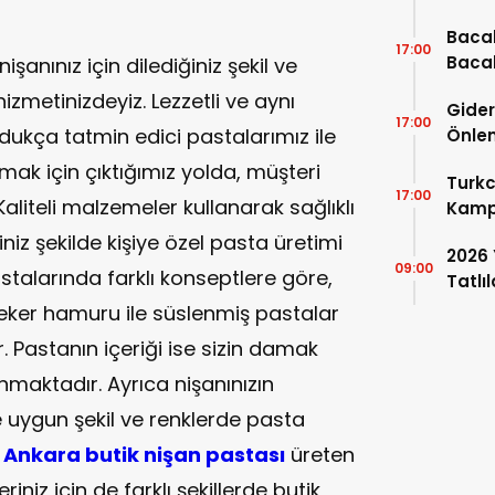
Güzel
Bacak
17:00
Bacak
işanınız için dilediğiniz şekil ve
Olur?
hizmetinizdeyiz. Lezzetli ve aynı
Gider
Güçle
17:00
ukça tatmin edici pastalarımız ile
Önlen
Koku
ak için çıktığımız yolda, müşteri
Turkc
17:00
aliteli malzemeler kullanarak sağlıklı
Kampa
Turk
niz şekilde kişiye özel pasta üretimi
2026 
09:00
stalarında farklı konseptlere göre,
Tatlıl
eker hamuru ile süslenmiş pastalar
. Pastanın içeriği ise sizin damak
nmaktadır. Ayrıca nişanınızın
 uygun şekil ve renklerde pasta
.
Ankara butik nişan pastası
üreten
iniz için de farklı şekillerde butik