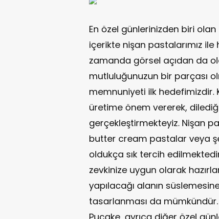
En özel günlerinizden biri olan n
içerikte nişan pastalarımız ile 
zamanda görsel açıdan da old
mutluluğunuzun bir parçası olm
memnuniyeti ilk hedefimizdir. K
üretime önem vererek, dilediği
gerçekleştirmekteyiz. Nişan pa
butter cream pastalar veya ş
oldukça sık tercih edilmektedir
zevkinize uygun olarak hazırla
yapılacağı alanın süslemesine
tasarlanması da mümkündür
Pucake, ayrıca diğer özel günler