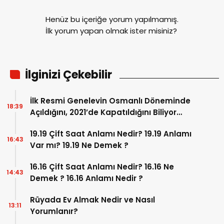
kabul ediyorum.
Henüz bu içeriğe yorum yapılmamış.
İlk yorum yapan olmak ister misiniz?
İlginizi Çekebilir
İlk Resmi Genelevin Osmanlı Döneminde
18:39
Açıldığını, 2021’de Kapatıldığını Biliyor
muydunuz? İşte, Osmanlı’dan Bugüne
19.19 Çift Saat Anlamı Nedir? 19.19 Anlamı
Kadar Genelevlere Yolculuk…
16:43
Var mı? 19.19 Ne Demek ?
16.16 Çift Saat Anlamı Nedir? 16.16 Ne
14:43
Demek ? 16.16 Anlamı Nedir ?
Rüyada Ev Almak Nedir ve Nasıl