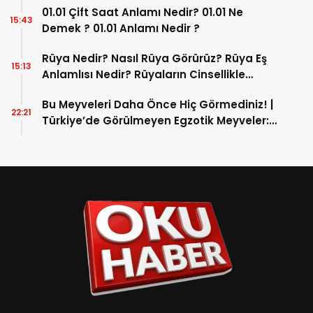
13:11
Yorumlanır?
01.01 Çift Saat Anlamı Nedir? 01.01 Ne
15:43
Demek ? 01.01 Anlamı Nedir ?
Rüya Nedir? Nasıl Rüya Görürüz? Rüya Eş
15:13
Anlamlısı Nedir? Rüyaların Cinsellikle
İlişkisi
Bu Meyveleri Daha Önce Hiç Görmediniz! |
22:21
Türkiye’de Görülmeyen Egzotik Meyveler:
Safou’dan Jack Fruit’e Lezzetli Bir Dünya
Turu