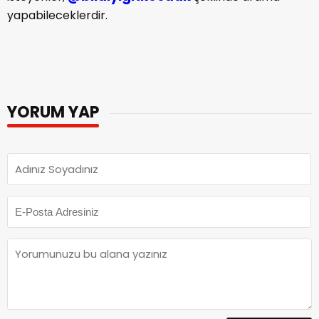
Yiğit Koçak’ın İnstagram hesabını takip etmek
@bilalyigitkocaak
isteyenler,
şeklinde arama
yapabileceklerdir.
YORUM YAP