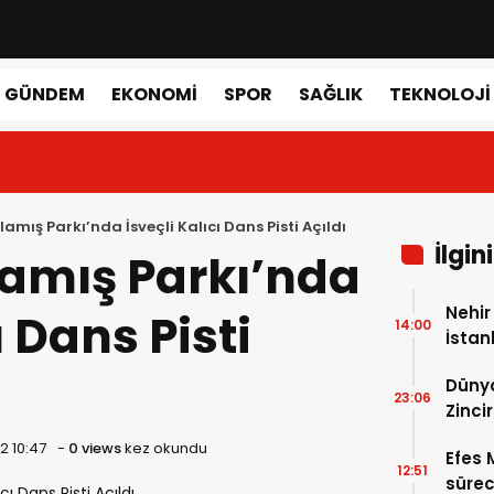
GÜNDEM
EKONOMI
SPOR
SAĞLIK
TEKNOLOJI
amış Parkı’nda İsveçli Kalıcı Dans Pisti Açıldı
İlgin
amış Parkı’nda
Nehir
ı Dans Pisti
14:00
İstan
Hast
Dünya
23:06
Zincir
2 10:47
-
0 views
kez okundu
Efes 
12:51
sürec