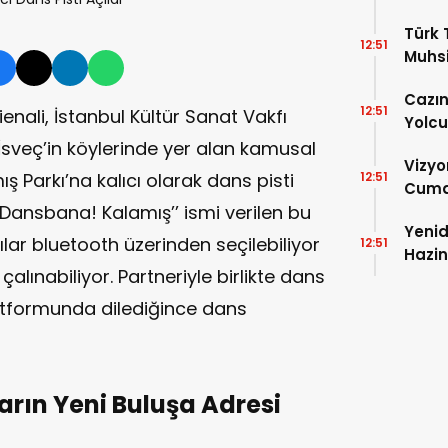
Türk 
12:51
Muhsi
Cazın
12:51
ienali, İstanbul Kültür Sanat Vakfı
Yolcu
İsveç’in köylerinde yer alan kamusal
Vizyo
ş Parkı’na kalıcı olarak dans pisti
12:51
Cum
‘’Dansbana! Kalamış’’ ismi verilen bu
Yenid
lar bluetooth üzerinden seçilebiliyor
12:51
Hazin
alınabiliyor. Partneriyle birlikte dans
latformunda dilediğince dans
arın Yeni Buluşa Adresi