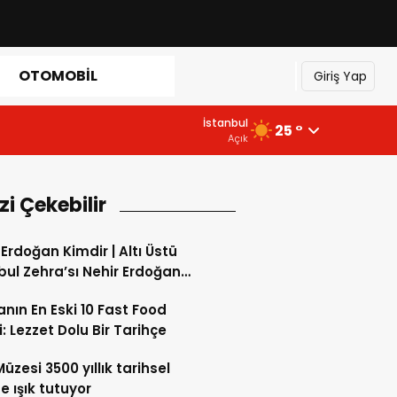
OTOMOBIL
Giriş Yap
İstanbul
25 °
Açık
izi Çekebilir
 Erdoğan Kimdir | Altı Üstü
bul Zehra’sı Nehir Erdoğan
a mı?
nın En Eski 10 Fast Food
i: Lezzet Dolu Bir Tarihçe
Müzesi 3500 yıllık tarihsel
e ışık tutuyor